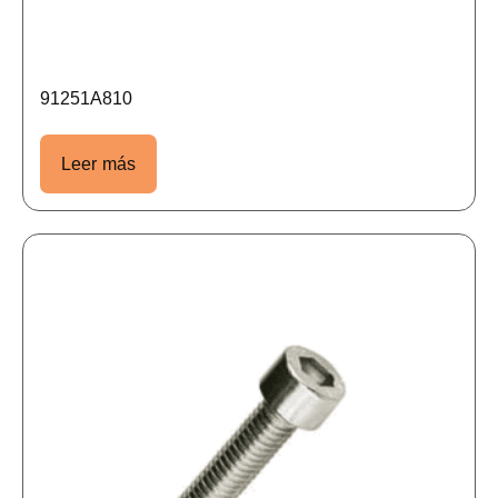
91251A810
Leer más