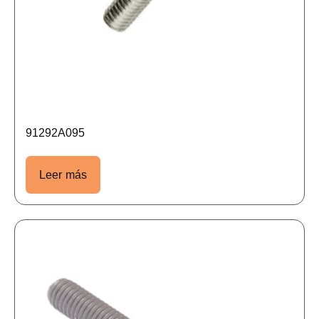
91292A095
Leer más