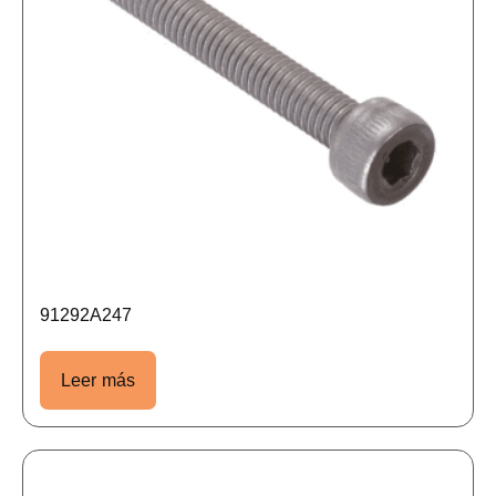
91292A247
Leer más