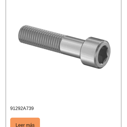
91292A739
Leer más