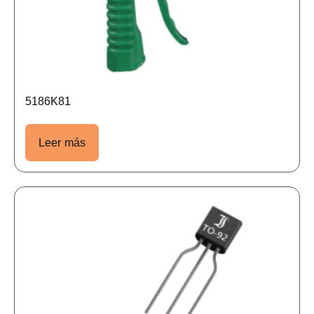
5186K81
Leer más