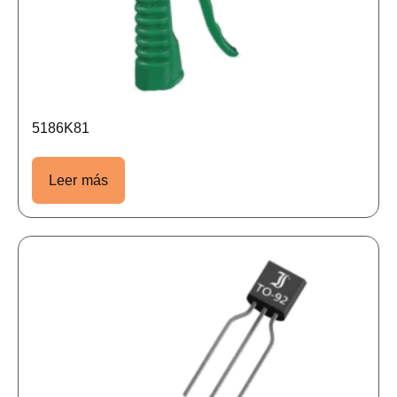
5186K81
Leer más