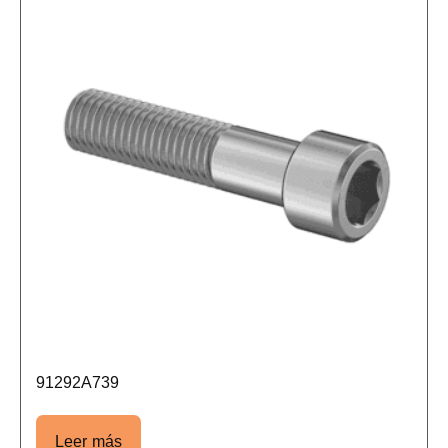
91292A739
Leer más