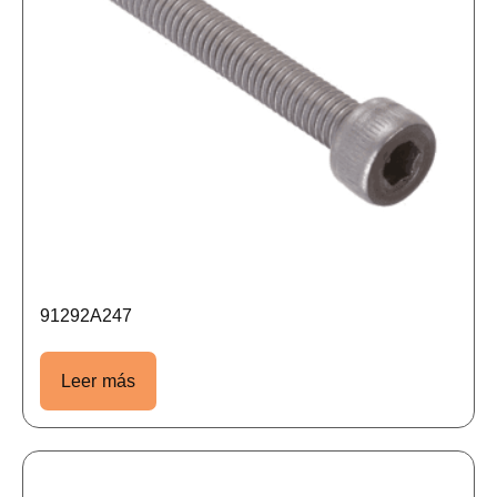
91292A247
Leer más