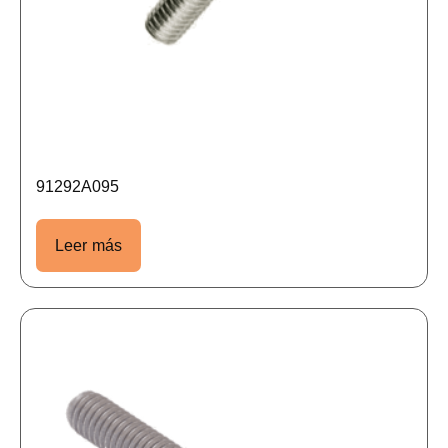
91292A095
Leer más