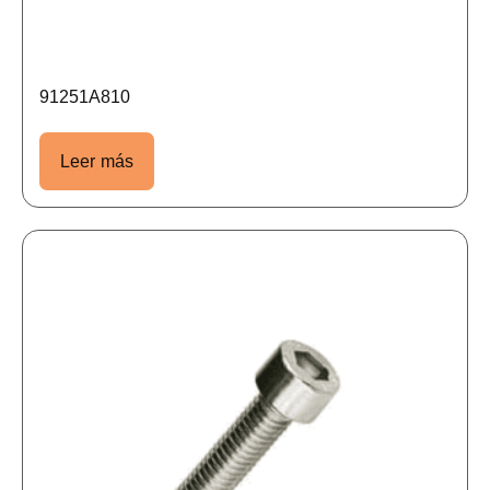
91251A810
Leer más