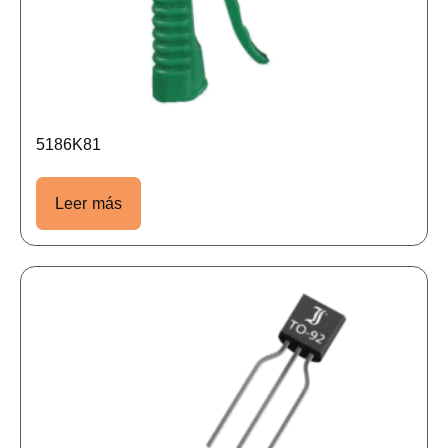
5186K81
Leer más