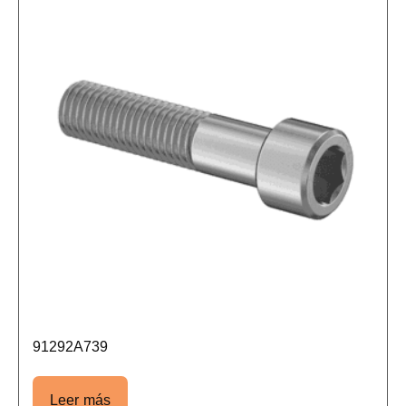
91292A739
Leer más