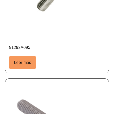
91292A095
Leer más