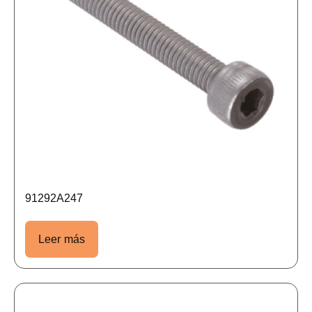
91292A247
Leer más