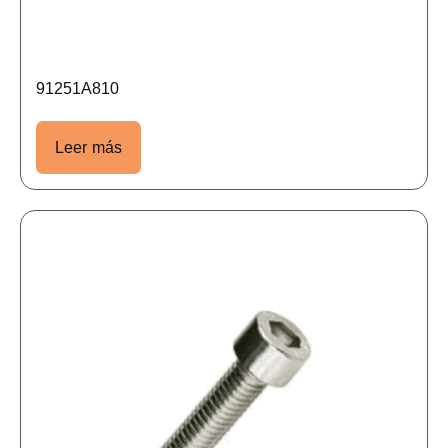
91251A810
Leer más