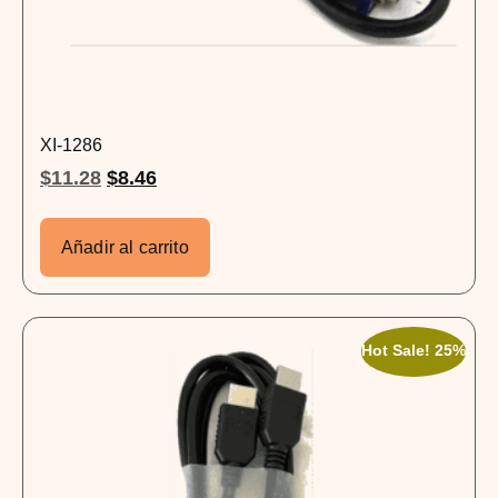
XI-1286
$
11.28
$
8.46
Añadir al carrito
Hot Sale! 25%