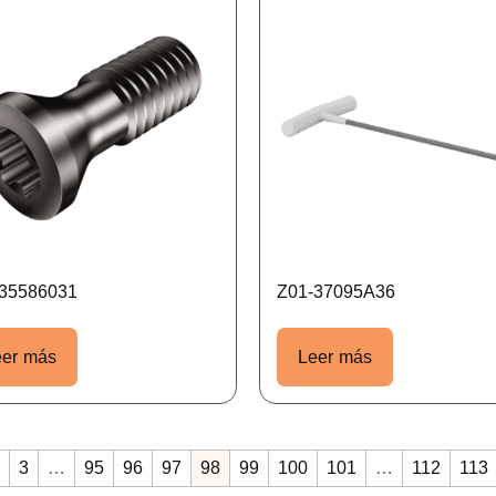
35586031
Z01-37095A36
eer más
Leer más
3
…
95
96
97
98
99
100
101
…
112
113