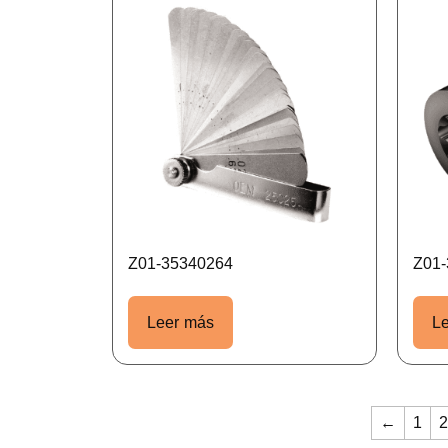
Z01-35340264
Z01-
Leer más
L
←
1
2