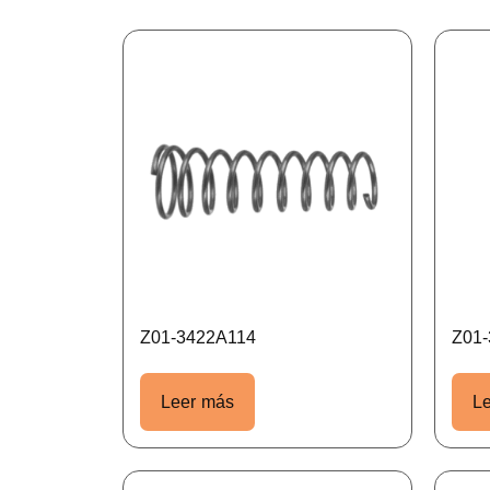
Z01-3422A114
Z01
Leer más
L