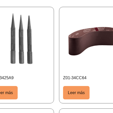
-3425A9
Z01-34CC64
eer más
Leer más