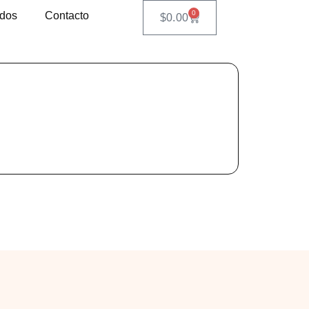
0
ados
Contacto
$
0.00