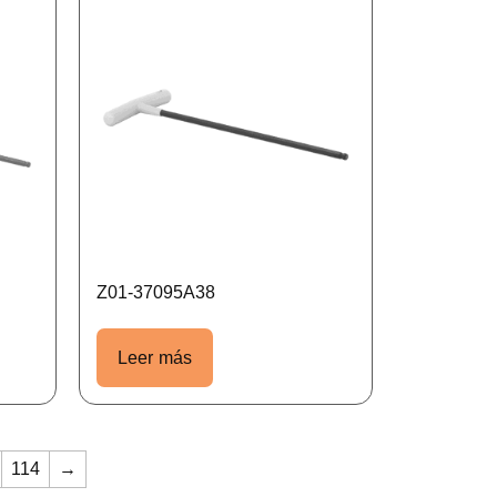
Z01-37095A38
Leer más
114
→