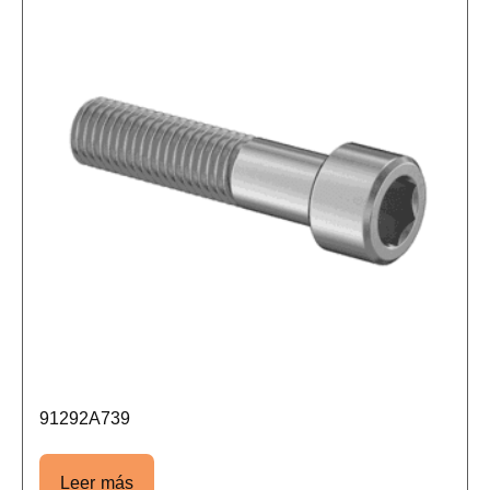
91292A739
Leer más