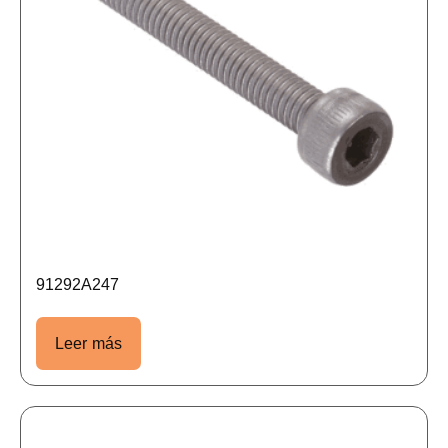
91292A247
Leer más