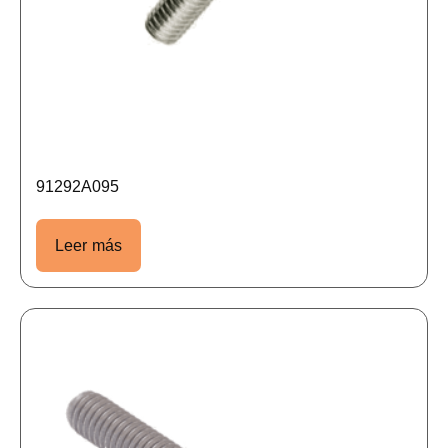
91292A095
Leer más