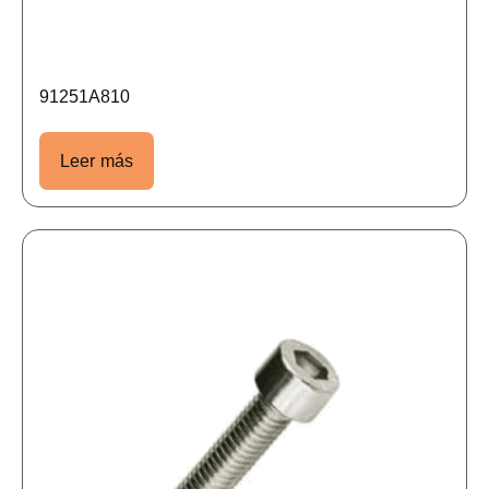
91251A810
Leer más