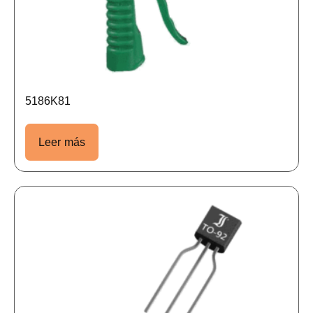
5186K81
Leer más