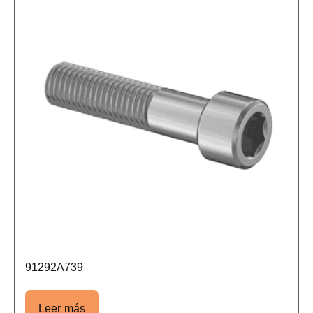
91292A739
Leer más