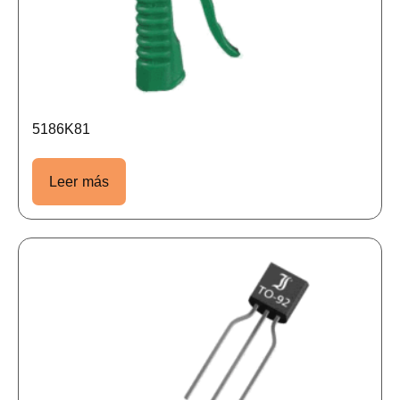
5186K81
Leer más