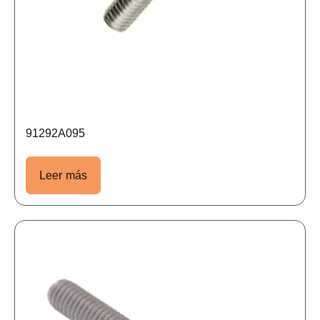
91292A095
Leer más