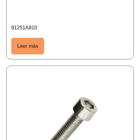
91251A810
Leer más