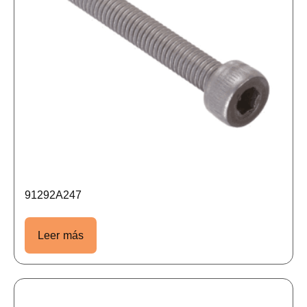
91292A247
Leer más