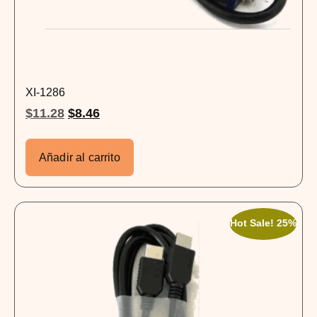
XI-1286
$
11.28
$
8.46
Añadir al carrito
Hot Sale! 25%