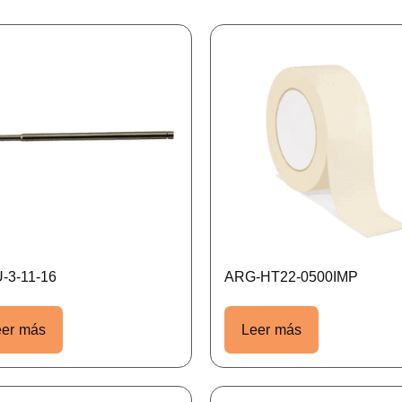
-3-11-16
ARG-HT22-0500IMP
eer más
Leer más