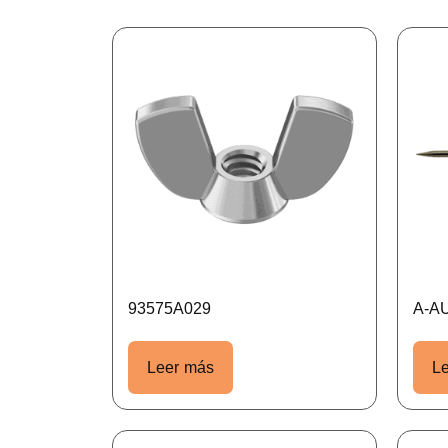
93575A029
A-AU
Leer más
L