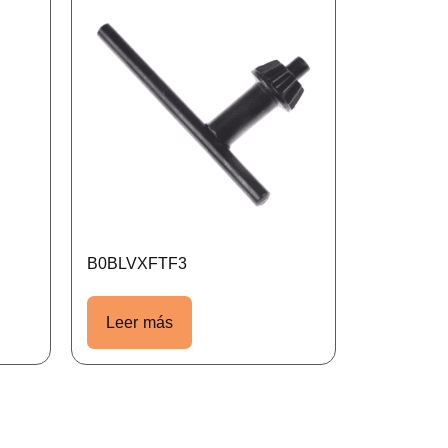
B0BLVXFTF3
Leer más