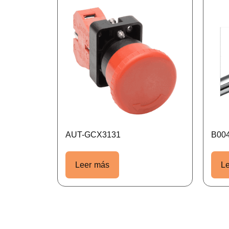
AUT-GCX3131
B00
Leer más
L