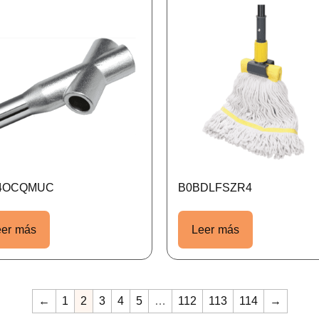
4OCQMUC
B0BDLFSZR4
eer más
Leer más
←
1
2
3
4
5
…
112
113
114
→