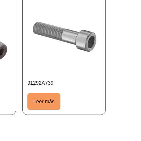
91292A739
Leer más