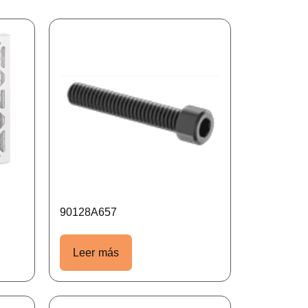
90128A657
Leer más