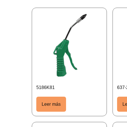
5186K81
637
Leer más
L