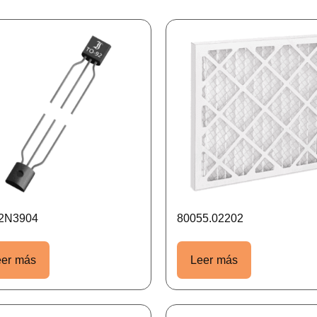
-2N3904
80055.02202
eer más
Leer más