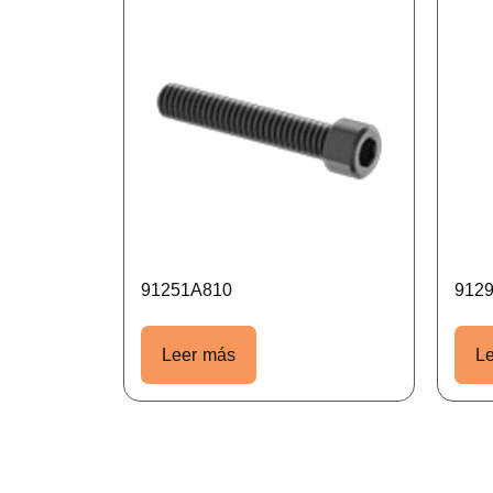
91251A810
912
Leer más
L