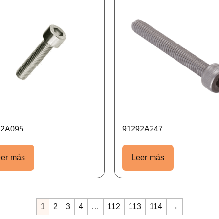
92A095
91292A247
eer más
Leer más
1
2
3
4
…
112
113
114
→