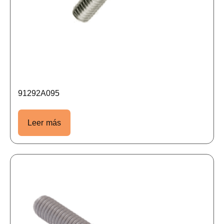
91292A095
Leer más