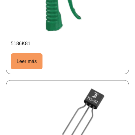
5186K81
Leer más