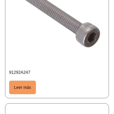
91292A247
Leer más