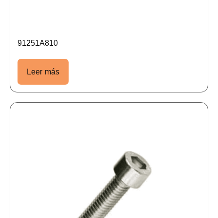
91251A810
Leer más