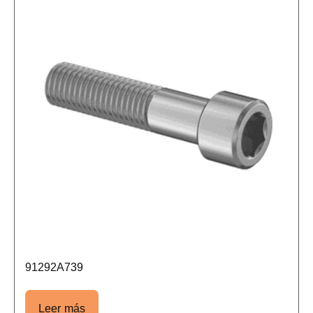
91292A739
Leer más