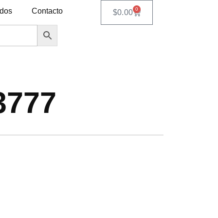
0
ados
Contacto
$
0.00
3777