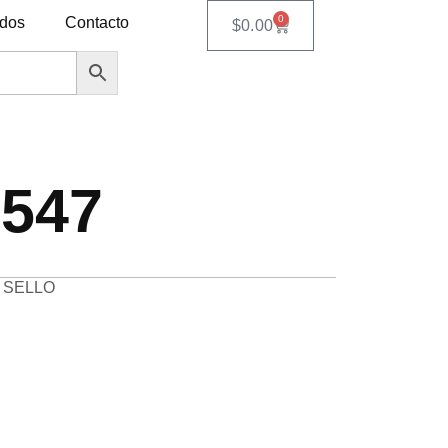
0
ados
Contacto
$
0.00
547
 SELLO