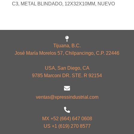
C3, METAL BLINDADO, 12X32X10MM, NUEVO
Tijuana, B.C.
José María Morelos 57, Chilpancingo, C.P. 22446
USA, San Diego, CA
9785 Marconi DR. STE. R 92154
ventas@xpressindustrial.com
MX +52 (664) 647 0608
US +1 (619) 270 8577