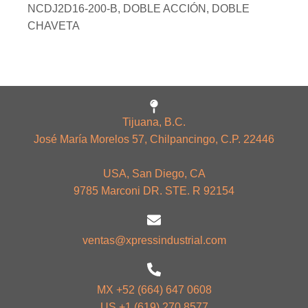
NCDJ2D16-200-B, DOBLE ACCIÓN, DOBLE
CHAVETA
Tijuana, B.C.
José María Morelos 57, Chilpancingo, C.P. 22446
USA, San Diego, CA
9785 Marconi DR. STE. R 92154
ventas@xpressindustrial.com
MX +52 (664) 647 0608
US +1 (619) 270 8577