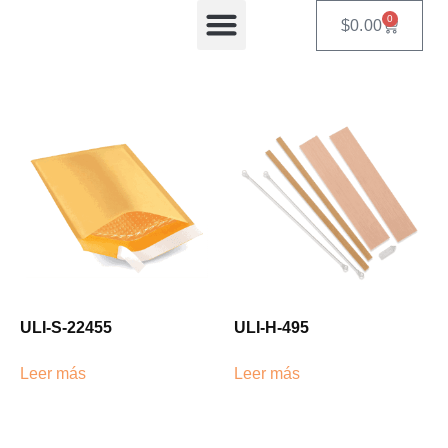
0
$
0.00
Equipos Automatizados
ULI-S-22455
ULI-H-495
Leer más
Leer más